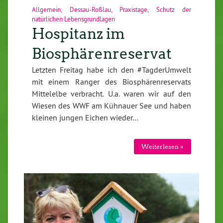
Allgemein
,
Dessau-Roßlau
,
Praxistage
,
Schutz der
natürlichen Lebensgrundlagen
Hospitanz im
Biosphärenreservat
Letzten Freitag habe ich den #TagderUmwelt
mit einem Ranger des Biosphärenreservats
Mittelelbe verbracht. U.a. waren wir auf den
Wiesen des WWF am Kühnauer See und haben
kleinen jungen Eichen wieder…
Weiterlesen »