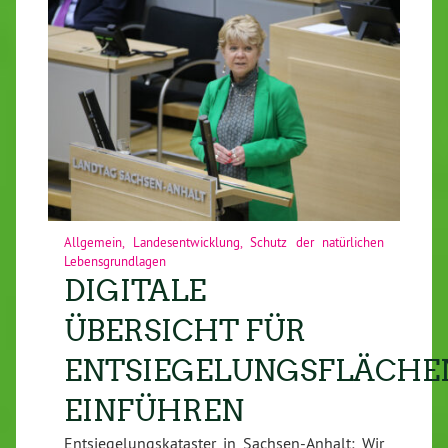
Allgemein
,
Landesentwicklung
,
Schutz der natürlichen
Lebensgrundlagen
DIGITALE
ÜBERSICHT FÜR
ENTSIEGELUNGSFLÄCHE
EINFÜHREN
Entsiegelungskataster in Sachsen-Anhalt: Wir