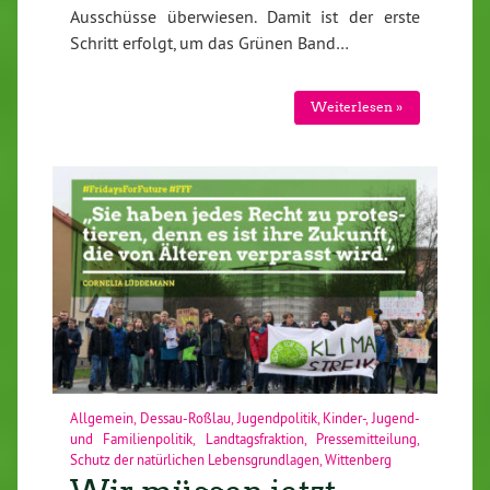
Ausschüsse überwiesen. Damit ist der erste
Schritt erfolgt, um das Grünen Band…
Weiterlesen »
Allgemein
,
Dessau-Roßlau
,
Jugendpolitik
,
Kinder-, Jugend-
und Familienpolitik
,
Landtagsfraktion
,
Pressemitteilung
,
Schutz der natürlichen Lebensgrundlagen
,
Wittenberg