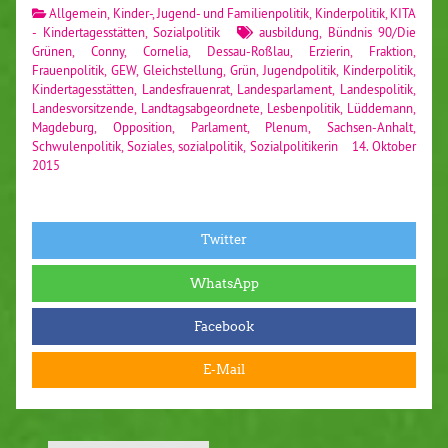
Allgemein
,
Kinder-, Jugend- und Familienpolitik
,
Kinderpolitik
,
KITA
- Kindertagesstätten
,
Sozialpolitik
ausbildung
,
Bündnis 90/Die
Grünen
,
Conny
,
Cornelia
,
Dessau-Roßlau
,
Erzierin
,
Fraktion
,
Frauenpolitik
,
GEW
,
Gleichstellung
,
Grün
,
Jugendpolitik
,
Kinderpolitik
,
Kindertagesstätten
,
Landesfrauenrat
,
Landesparlament
,
Landespolitik
,
Landesvorsitzende
,
Landtagsabgeordnete
,
Lesbenpolitik
,
Lüddemann
,
Magdeburg
,
Opposition
,
Parlament
,
Plenum
,
Sachsen-Anhalt
,
Schwulenpolitik
,
Soziales
,
sozialpolitik
,
Sozialpolitikerin
14. Oktober
2015
Twitter
WhatsApp
Facebook
E-Mail