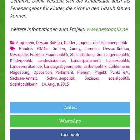
Getränke. Damit versteht sich die Kinderstadt auch als
Ferienangebot für Kinder, die nicht in den Urlaub fahren
können.
Weitere Informationen zum Projekt:
www.dessopolis.de
Allgemein
,
Dessau-Roßlau
,
Kinder-, Jugend- und Familienpolitik
Bündnis 90/Die Grünen
,
Conny
,
Cornelia
,
Dessau-Roﬂlau
,
Dessopolis
,
Fraktion
,
Frauenpolitik
,
Gleichstellung
,
Grün
,
Jugendpolitik
,
Kinderpolitik
,
Landesfrauenrat
,
Landesparlament
,
Landespolitik
,
Landesvorsitzende
,
Landtagsabgeordnete
,
Lesbenpolitik
,
Lüddemann
,
Magdeburg
,
Opposition
,
Parlament
,
Plenum
,
Projekt
,
Punkt e.V.
,
Sachsen-Anhalt
,
Schwulenpolitik
,
Soziales
,
sozialpolitik
,
Sozialpolitikerin
14. August 2015
Twitter
WhatsApp
Facebook