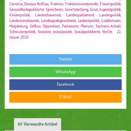
Cornelia
,
Dessau-Roßlau
,
Fraktion
,
Fraktionsvorsitzende
,
Frauenpolitik
,
Gesundheitspolitische Sprecherin
,
Gleichstellung
,
Grün
,
Jugendpolitik
,
Kinderpolitik
,
Landesfrauenrat
,
Landesparlament
,
Landespolitik
,
Landesvorsitzende
,
Landtagsabgeordnete
,
Lesbenpolitik
,
Lüddemann
,
Magdeburg
,
OnTour
,
Opposition
,
Parlament
,
Plenum
,
Sachsen-Anhalt
,
Schwulenpolitik
,
Soziales
,
sozialpolitik
,
Sozialpolitikerin
,
VorOrt
22.
Januar 2020
Twitter
WhatsApp
Facebook
E-Mail
Verwandte Artikel