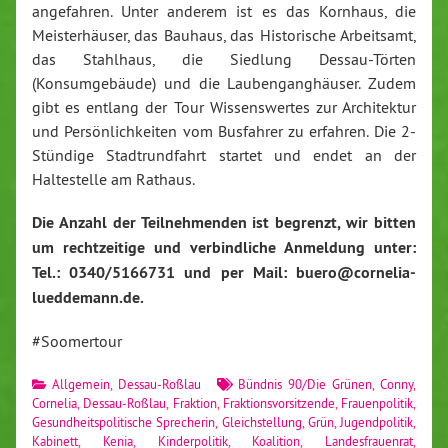
angefahren. Unter anderem ist es das Kornhaus, die
Meisterhäuser, das Bauhaus, das Historische Arbeitsamt,
das Stahlhaus, die Siedlung Dessau-Törten
(Konsumgebäude) und die Laubenganghäuser. Zudem
gibt es entlang der Tour Wissenswertes zur Architektur
und Persönlichkeiten vom Busfahrer zu
erfahren. Die 2-
Stündige Stadtrundfahrt startet und endet an der
Haltestelle am Rathaus.
Die Anzahl der Teilnehmenden ist begrenzt, wir bitten
um rechtzeitige und verbindliche Anmeldung unter:
Tel.: 0340/5166731 und per
Mail: buero@cornelia-
lueddemann.de.
#Soomertour
Allgemein
,
Dessau-Roßlau
Bündnis 90/Die Grünen
,
Conny
,
Cornelia
,
Dessau-Roßlau
,
Fraktion
,
Fraktionsvorsitzende
,
Frauenpolitik
,
Gesundheitspolitische Sprecherin
,
Gleichstellung
,
Grün
,
Jugendpolitik
,
Kabinett
,
Kenia
,
Kinderpolitik
,
Koalition
,
Landesfrauenrat
,