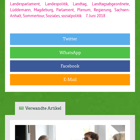
Landesparlament
,
Landespolitik
,
Landtag
,
Landtagsabgeordnete
,
Lüddemann
,
Magdeburg
,
Parlament
,
Plenum
,
Regierung
,
Sachsen-
Anhalt
,
Sommertour
,
Soziales
,
sozialpolitik
7. Juni 2018
Twitter
WhatsApp
Facebook
E-Mail
Verwandte Artikel