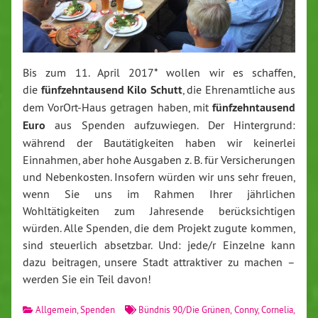
Bis zum 11. April 2017* wollen wir es schaffen,
die
fünfzehntausend Kilo Schutt
, die Ehrenamtliche aus
dem VorOrt-Haus getragen haben, mit
fünfzehntausend
Euro
aus Spenden aufzuwiegen. Der Hintergrund:
während der Bautätigkeiten haben wir keinerlei
Einnahmen, aber hohe Ausgaben z. B. für Versicherungen
und Nebenkosten. Insofern würden wir uns sehr freuen,
wenn Sie uns im Rahmen Ihrer jährlichen
Wohltätigkeiten zum Jahresende berücksichtigen
würden. Alle Spenden, die dem Projekt zugute kommen,
sind steuerlich absetzbar. Und: jede/r Einzelne kann
dazu beitragen, unsere Stadt attraktiver zu machen –
werden Sie ein Teil davon!
Allgemein
,
Spenden
Bündnis 90/Die Grünen
,
Conny
,
Cornelia
,