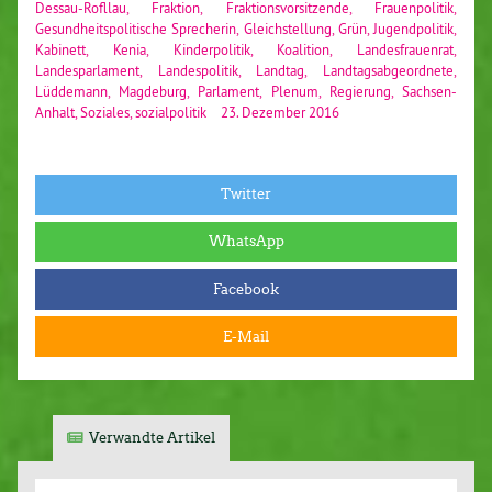
Dessau-Roﬂlau
,
Fraktion
,
Fraktionsvorsitzende
,
Frauenpolitik
,
Gesundheitspolitische Sprecherin
,
Gleichstellung
,
Grün
,
Jugendpolitik
,
Kabinett
,
Kenia
,
Kinderpolitik
,
Koalition
,
Landesfrauenrat
,
Landesparlament
,
Landespolitik
,
Landtag
,
Landtagsabgeordnete
,
Lüddemann
,
Magdeburg
,
Parlament
,
Plenum
,
Regierung
,
Sachsen-
Anhalt
,
Soziales
,
sozialpolitik
23. Dezember 2016
Twitter
WhatsApp
Facebook
E-Mail
Verwandte Artikel