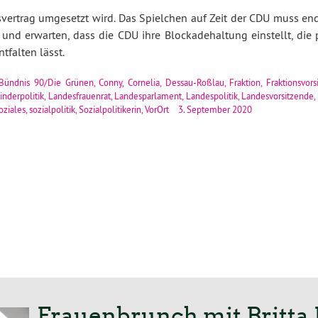
vertrag umgesetzt wird. Das Spielchen auf Zeit der CDU muss en
und erwarten, dass die CDU ihre Blockadehaltung einstellt, die
falten lässt.
Bündnis 90/Die Grünen
,
Conny
,
Cornelia
,
Dessau-Roßlau
,
Fraktion
,
Fraktionsvors
inderpolitik
,
Landesfrauenrat
,
Landesparlament
,
Landespolitik
,
Landesvorsitzende
,
oziales
,
sozialpolitik
,
Sozialpolitikerin
,
VorOrt
3. September 2020
Frauenbrunch mit Britt