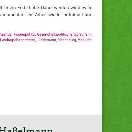
dlich ein Ende habe. Daher werden wir dies im
 parlamentarische Arbeit wieder aufnimmt und
itzende
,
Frauenpolitik
,
Gesundheitspolitische Sprecherin
,
Landtagsabgeordnete
,
Lüddemann
,
Magdeburg
,
Mobilität
,
a Haßelmann