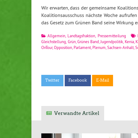
Wir erwarten, dass der gemeinsame Koalitions
Koalitionsausschuss nächste Woche aufrufen 
das Gesetz zum Grünen Band seine Wirkung ent
Allgemein
,
Landtagsfraktion
,
Pressemitteilung
Gleichstellung
,
Grün
,
Grünes Band
,
Jugendpolitik
,
Kenia
,
K
OnTour
,
Opposition
,
Parlament
,
Plenum
,
Sachsen-Anhalt
,
S
Twitter
Facebook
E-Mail
Verwandte Artikel