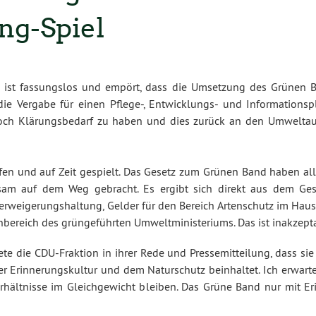
ng-Spiel
 ist fassungslos und empört, dass die Umsetzung des Grünen 
 die Vergabe für einen Pflege-, Entwicklungs- und Information
och Klärungsbedarf zu haben und dies zurück an den Umweltauss
en und auf Zeit gespielt. Das Gesetz zum Grünen Band haben alle 
nsam auf dem Weg gebracht. Es ergibt sich direkt aus dem Ge
Verweigerungshaltung, Gelder für den Bereich Artenschutz im Haush
rnbereich des grüngeführten Umweltministeriums. Das ist inakzept
e die CDU-Fraktion in ihrer Rede und Pressemitteilung, dass sie 
r Erinnerungskultur und dem Naturschutz beinhaltet. Ich erwart
hältnisse im Gleichgewicht bleiben. Das Grüne Band nur mit Eri