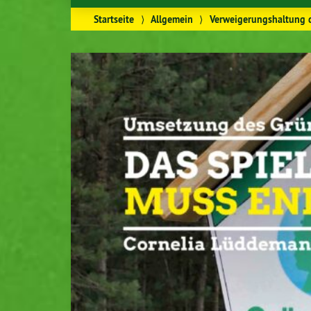
Startseite
⟩
Allgemein
⟩
Verweigerungshaltung d