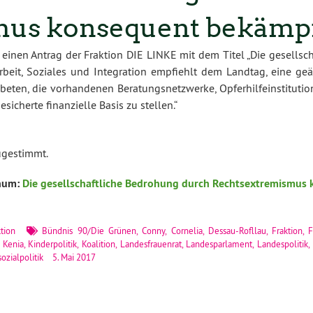
mus konsequent bekämp
 einen Antrag der Fraktion DIE LINKE mit dem Titel „Die gesells
rbeit, Soziales und Integration empfiehlt dem Landtag, eine ge
beten, die vorhandenen Beratungsnetzwerke, Opferhilfeinstitut
sicherte finanzielle Basis zu stellen.“
ugestimmt.
enum:
Die gesellschaftliche Bedrohung durch Rechtsextremismus
tion
Bündnis 90/Die Grünen
,
Conny
,
Cornelia
,
Dessau-Roﬂlau
,
Fraktion
,
F
,
Kenia
,
Kinderpolitik
,
Koalition
,
Landesfrauenrat
,
Landesparlament
,
Landespolitik
,
sozialpolitik
5. Mai 2017