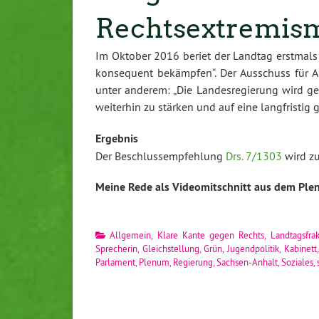
Rechtsextremis
Im Oktober 2016 beriet der Landtag erstmals
konsequent bekämpfen“. Der Ausschuss für A
unter anderem: „Die Landesregierung wird ge
weiterhin zu stärken und auf eine langfristig ge
Ergebnis
Der Beschlussempfehlung
Drs. 7/1303
wird z
Meine Rede als Videomitschnitt aus dem Pl
Allgemein
,
Klare Kante gegen Rechts
,
Landtagsfrak
Sprecherin
,
Gleichstellung
,
Grün
,
Jugendpolitik
,
Kabinett
Parlament
,
Plenum
,
Regierung
,
Sachsen-Anhalt
,
Soziales
,