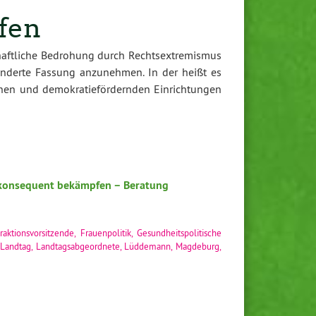
fen
chaftliche Bedrohung durch Rechtsextremismus
änderte Fassung anzunehmen. In der heißt es
ionen und demokratiefördernden Einrichtungen
 konsequent bekämpfen – Beratung
raktionsvorsitzende
,
Frauenpolitik
,
Gesundheitspolitische
Landtag
,
Landtagsabgeordnete
,
Lüddemann
,
Magdeburg
,