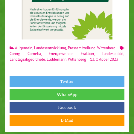
Allgemein
,
Landesentwicklung
,
Pressemitteilung
,
Wittenberg
Conny
,
Cornelia
,
Energiewende
,
Fraktion
,
Landespolitik
,
Landtagsabgeordnete
,
Lüddemann
,
Wittenberg
13. Oktober 2023
Twitter
WhatsApp
Facebook
E-Mail