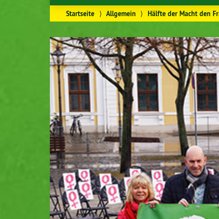
Startseite
⟩
Allgemein
⟩
Hälfte der Macht den F