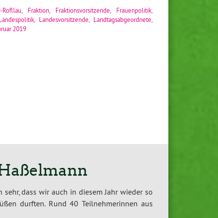
-Roﬂlau
,
Fraktion
,
Fraktionsvorsitzende
,
Frauenpolitik
,
Landespolitik
,
Landesvorsitzende
,
Landtagsabgeordnete
,
bruar 2019
a Haßelmann
 sehr, dass wir auch in diesem Jahr wieder so
rüßen durften. Rund 40 Teilnehmerinnen aus