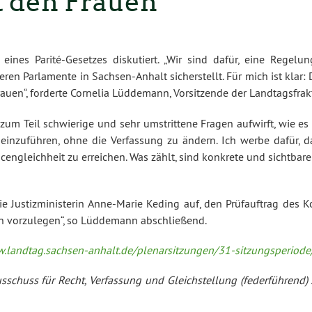
t den Frauen
nes Parité-Gesetzes diskutiert. „Wir sind dafür, eine Regelung
 Parlamente in Sachsen-Anhalt sicherstellt. Für mich ist klar: Di
rauen“, forderte Cornelia Lüddemann, Vorsitzende der Landtagsfra
 zum Teil schwierige und sehr umstrittene Fragen aufwirft, wie es
 einzuführen, ohne die Verfassung zu ändern. Ich werbe dafür, 
ancengleichheit zu erreichen. Was zählt, sind konkrete und sichtba
die Justizministerin Anne-Marie Keding auf, den Prüfauftrag des 
en vorzulegen“, so Lüddemann abschließend.
w.landtag.sachsen-anhalt.de/plenarsitzungen/31-sitzungsperiode
sschuss für Recht, Verfassung und Gleichstellung (federführend)