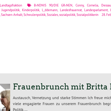
Landtagsfraktion
B‹NDNIS 90/DIE GR‹NEN
,
Conny
,
Cornelia
,
Dessau
,
Jugendpolitik
,
Kinderpolitik
,
L¸ddemann
,
Landesfrauenrat
,
Landesparlament
,
,
Sachsen-Anhalt
,
Schwulenpolitik
,
Soziales
,
sozialpolitik
,
Sozialpolitikerin
28. Fe
Frauenbrunch mit Britt
Austausch, Vernetzung und starke Stimmen Ich freue mich
viele engagierte Frauen zu unserem Frauenbrunch beg
Politik,…