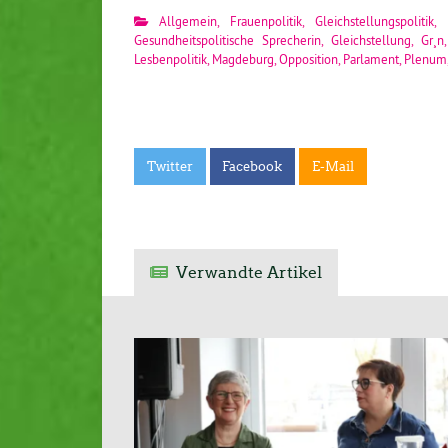
Allgemein
,
Frauenpolitik
,
Gleichstellungspolitik
,
Gesundheitspolitische Sprecherin
,
Gleichstellung
,
Gr¸n
Lesbenpolitik
,
Magdeburg
,
Opposition
,
Parlament
,
Plenum
Twitter
Facebook
E-Mail
Verwandte Artikel