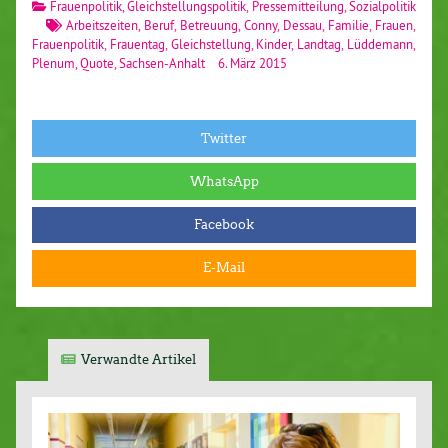
Frauenpolitik
,
Gleichstellungspolitik
,
Pressemitteilung
,
Sozialpolitik
Arbeitszeiten
,
Beruf
,
Betreuung
,
Conny
,
Dessau
,
Familie
,
Frauen
,
Frauenpolitik
,
Frauentag
,
Gleichstellung
,
Kinder
,
Landtag
,
Lüddemann
,
Plenum
,
Quote
,
Sachsen-Anhalt
6. März 2015
Twitter
WhatsApp
Facebook
E-Mail
Verwandte Artikel