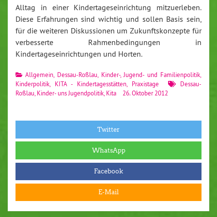
Alltag in einer Kindertageseinrichtung mitzuerleben.
Diese Erfahrungen sind wichtig und sollen Basis sein,
für die weiteren Diskussionen um Zukunftskonzepte für
verbesserte Rahmenbedingungen in
Kindertageseinrichtungen und Horten.
Allgemein
,
Dessau-Roßlau
,
Kinder-, Jugend- und Familienpolitik
,
Kinderpolitik
,
KITA - Kindertagesstätten
,
Praxistage
Dessau-
Roßlau
,
Kinder- uns Jugendpolitik
,
Kita
26. Oktober 2012
Twitter
WhatsApp
Facebook
E-Mail