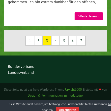
gekommen. Ich bin extrem dankbar für den offenen,…
Weiterlesen »
1
2
3
4
5
6
7
Bundesverband
Landesverband
Diese Seite nutzt das freie Wordpress-Theme
Urwahl3000
. Erstellt mit
❤
von
Design & Kommunikation im modulbüro
.
Diese Website nutzt Cookies, um bestmögliche Funktionalität bieten zu können.
M
erfahren
Akzeptieren