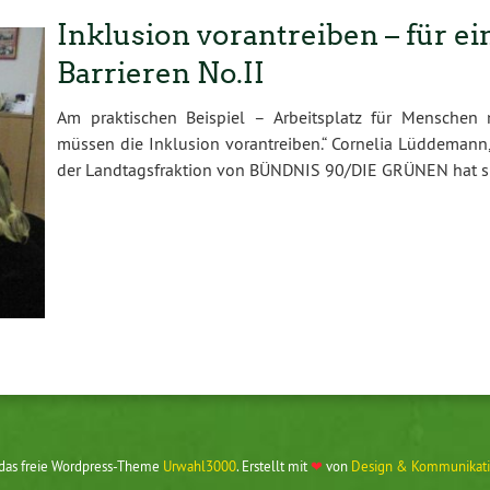
Inklusion vorantreiben – für e
Barrieren No.II
Am praktischen Beispiel – Arbeitsplatz für Menschen
müssen die Inklusion vorantreiben.“ Cornelia Lüddemann,
der Landtagsfraktion von BÜNDNIS 90/DIE GRÜNEN hat 
 das freie Wordpress-Theme
Urwahl3000
. Erstellt mit
❤
von
Design & Kommunikati