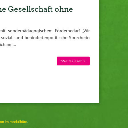
ine Gesellschaft ohne
 mit sonderpädagogischem Förderbedarf „Wir
 sozial- und behindertenpolitische Sprecherin
sich am…
Weiterlesen »
on im modulbüro
.