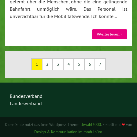
gelernt über die Menschen, ohne die eine gelingende
Bahnfahrt unmöglich wäre. Das Personal ist
unverzichtbar für die Mobilitätswende. Ich konnte…
Weiterlesen »
1
2
3
4
5
6
7
Bundesverband
Landesverband
Diese Seite nutzt das freie Wordpress-Theme
Urwahl3000
. Erstellt mit
❤
von
Design & Kommunikation im modulbüro
.