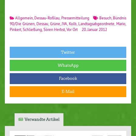
Allgemein
,
Dessau-Roßlau
,
Pressemitteilung
Besuch
,
Bündnis
90/Die Grünen
,
Dessau
,
Grüne
,
JVA
,
Kolb
,
Landtagsabgeordnete
,
Mario
,
Pinkert
,
Schließung
,
Sören Herbst
,
Vor Ort
20. Januar 2012
Twitter
WhatsApp
Facebook
E-Mail
Verwandte Artikel