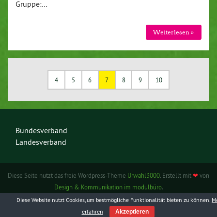
Gruppe:…
Weiterlesen »
4
5
6
7
8
9
10
Bundesverband
Landesverband
Diese Seite nutzt das freie Wordpress-Theme
Urwahl3000
. Erstellt mit
❤
von
Design & Kommunikation im modulbüro
.
Diese Website nutzt Cookies, um bestmögliche Funktionalität bieten zu können.
M
erfahren
Akzeptieren