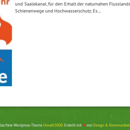
und Saalekanal, für den Erhalt der naturnahen Flusslands
Schienenwege und Hochwasserschutz. Es…
 das freie Wordpress-Theme
Urwahl3000
. Erstellt mit
❤
von
Design & Kommunikati