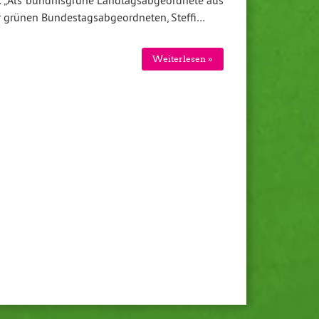
 „Als bündnisgrüne Landtagsabgeordnete aus
er grünen Bundestagsabgeordneten, Steffi…
Weiterlesen »