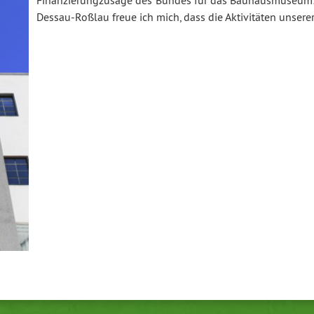
Finanzierungzusage des Bundes für das Bauhausmuseum:
Dessau-Roßlau freue ich mich, dass die Aktivitäten unser